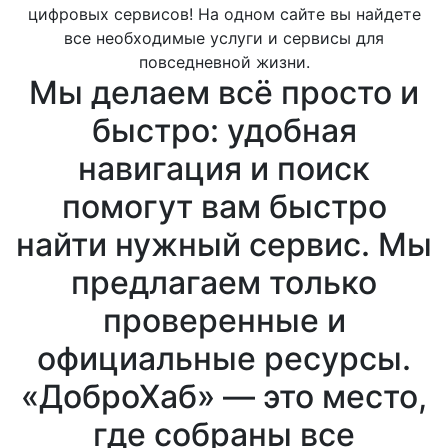
о проблемах, с
цифровых сервисов! На одном сайте вы найдете
все необходимые услуги и сервисы для
которыми они
повседневной жизни.
сталкиваются при
Мы делаем всё просто и
ведении дел, а также
получать
быстро: удобная
консультации или
навигация и поиск
помощь от
профильных
помогут вам быстро
ведомств.
найти нужный сервис. Мы
предлагаем только
проверенные и
официальные ресурсы.
«ДоброХаб» — это место,
где собраны все