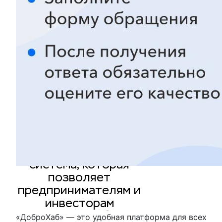
ПОС Бизнес
(Платформа
обратной связи для
бизнеса) — это
федеральная
государственная
информационная
система, которая
позволяет
предпринимателям и
инвесторам
напрямую сообщать
«ДоброХаб» — это удобная платформа для всех